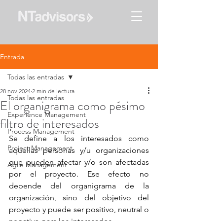
Entrada
Todas las entradas
28 nov 2024
2 min de lectura
Todas las entradas
El organigrama como pésimo
Experience Management
filtro de interesados
Process Management
Se define a los interesados como 
Project Management
aquellas personas y/u organizaciones 
que pueden afectar y/o son afectadas 
Agile Management
por el proyecto. Ese efecto no 
depende del organigrama de la 
organización, sino del objetivo del 
proyecto y puede ser positivo, neutral o 